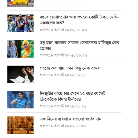
বছরে রোনালদোর আয় ৩৭৫০ কোটি টাকা, মেসি-
এমবাপের কত?
প্রকাশ:
৮ আগস্ট ২০২৬, ১৪:৩৬
তনু হত্যা মামলায় সাবেক সেনাসদস্য হাফিজুর ফের
গ্রেপ্তার
প্রকাশ:
৮ আগস্ট ২০২৬, ১৩:০৬
সহজে করা যায় এমন কিছু নেক আমল
প্রকাশ:
৮ আগস্ট ২০২৬, ১২:১১
ইনজুরির কাছে হার মেনে ২৫ বছর বয়সেই
ক্রিকেটকে বিদায় টার্নারের
প্রকাশ:
৮ আগস্ট ২০২৬, ১১:১৬
এক দিনের ব্যবধানে বাড়লো স্বর্ণের দাম
প্রকাশ:
৮ আগস্ট ২০২৬, ১০:৫১