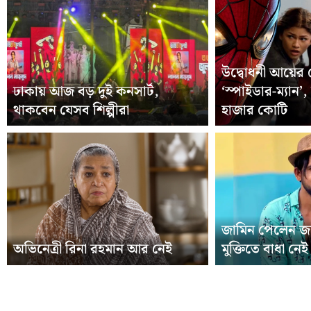
উদ্বোধনী আয়ের 
ঢাকায় আজ বড় দুই কনসার্ট,
‘স্পাইডার-ম্যান
থাকবেন যেসব শিল্পীরা
হাজার কোটি
জামিন পেলেন জ
অভিনেত্রী রিনা রহমান আর নেই
মুক্তিতে বাধা নেই