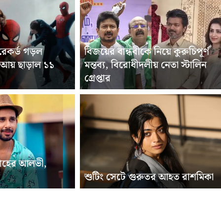
রেকর্ড গড়ল
বিজয়ের বান্ধবীকে নিয়ে কুরুচিপূর্ণ
’, আয় ছাড়াল ১১
মন্তব্য, বিরোধীদলীয় নেতা স্টালিন
গ্রেপ্তার
াহের আলভী,
শুটিং সেটে গুরুতর আহত রাশমিকা