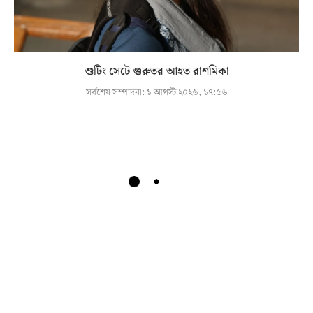
শুটিং সেটে গুরুতর আহত রাশমিকা
সর্বশেষ সম্পাদনা:
১ আগস্ট ২০২৬, ১৭:৫৬