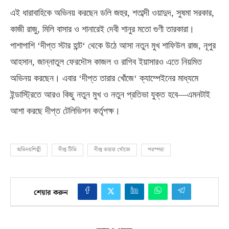
এই ধারাবাহিকে অভিনয় করছেন ডলি জহুর
,
শতাব্দী ওয়াদুদ
,
সুষমা সরকার
,
কাজী রাজু
,
মিলি বাসার ও শানারেই দেবী শানুর মতো গুণী তারকারা।
পাশাপাশি
‘
দীপ্ত স্টার হান্ট
‘
থেকে উঠে আসা নতুন মুখ শাফিউল রাজ
,
নূপুর
আহসান
,
জান্নাতুল ফেরদৌস কাজল ও রাগিব ইয়াসারও এতে নিয়মিত
অভিনয় করছেন। এবার
‘
দীপ্ত তারার খোঁজে
‘
ক্যাম্পেইনের মাধ্যমে
ইন্ডাস্ট্রিতে আরও কিছু নতুন মুখ ও নতুন প্রতিভা যুক্ত হবে—এমনটাই
আশা করছে দীপ্ত টেলিভিশন কর্তৃপক্ষ।
অভিনয়শিল্পী
দীপ্ত টিভি
দীপ্ত তারার খোঁজে
পরম্পরা
শেয়ার করুন