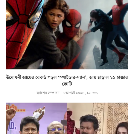
উদ্বোধনী আয়ের রেকর্ড গড়ল ‘স্পাইডার-ম্যান’, আয় ছাড়াল ১১ হাজার
কোটি
সর্বশেষ সম্পাদনা:
৪ আগস্ট ২০২৬, ১৬:৫৬