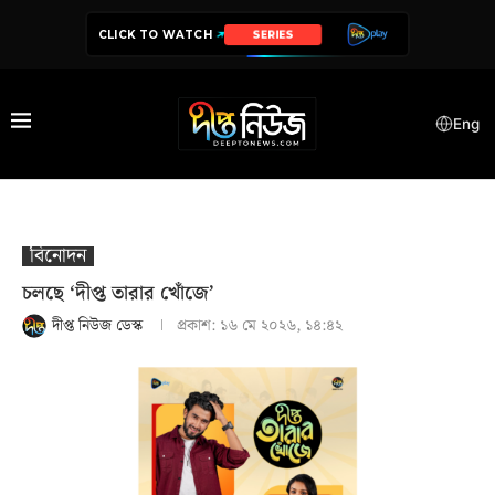
CLICK TO WATCH
DRAMA
Eng
বিনোদন
চলছে ‘দীপ্ত তারার খোঁজে’
দীপ্ত নিউজ ডেস্ক
প্রকাশ:
১৬ মে ২০২৬, ১৪:৪২