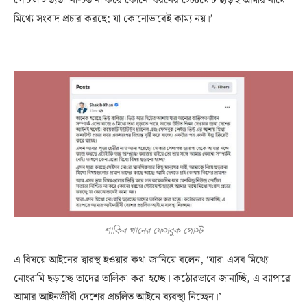
পোর্টাল সত্যতা নিশ্চিত না করে কোনো ধরনের স্টেটমেন্ট ছাড়াই আমার নামে
মিথ্যে সংবাদ প্রচার করছে; যা কোনোভাবেই কাম্য নয়।’
শাকিব খানের ফেসবুক পোস্ট
এ বিষয়ে আইনের দ্বারস্থ হওয়ার কথা জানিয়ে বলেন, ‘যারা এসব মিথ্যে
নোংরামি ছড়াচ্ছে তাদের তালিকা করা হচ্ছে। কঠোরভাবে জানাচ্ছি, এ ব্যাপারে
আমার আইনজীবী দেশের প্রচলিত আইনে ব্যবস্থা নিচ্ছেন।’