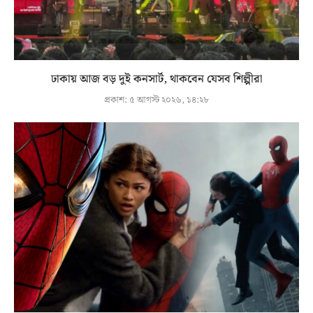
ঢাকায় আজ বড় দুই কনসার্ট, থাকবেন যেসব শিল্পীরা
প্রকাশ:
৫ আগস্ট ২০২৬, ১৪:২৮