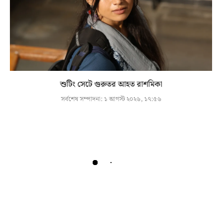
শুটিং সেটে গুরুতর আহত রাশমিকা
সর্বশেষ সম্পাদনা:
১ আগস্ট ২০২৬, ১৭:৫৬