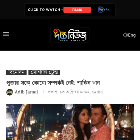
CLICK TO WATCH
SERIES
Eng
বিনোদন
সোশ‍্যাল ট্রেন্ড
পূজার সঙ্গে কোনো সম্পর্কই নেই: শাকিব খান
Adib Jamal
প্রকাশ:
১৩ অক্টোবর ২০২২, ১৯:৪৬