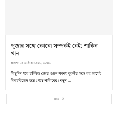
পূজার সঙ্গে কোনো সম্পর্কই নেই: শাকিব
খান
প্রকাশ:
১৩ অক্টোবর ২০২২, ১৯:৪৬
কিছুদিন ধরে ঢালিউড জোর গুঞ্জন শবনম বুবলীর সঙ্গে বহু আগেই
বিবাহবিচ্ছেদ হয়ে গেছে শাকিবের। নতুন …
আরও