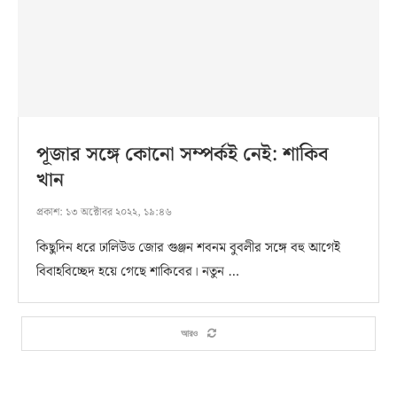
পূজার সঙ্গে কোনো সম্পর্কই নেই: শাকিব
খান
প্রকাশ:
১৩ অক্টোবর ২০২২, ১৯:৪৬
কিছুদিন ধরে ঢালিউড জোর গুঞ্জন শবনম বুবলীর সঙ্গে বহু আগেই
বিবাহবিচ্ছেদ হয়ে গেছে শাকিবের। নতুন …
আরও