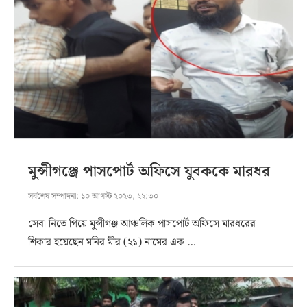
মুন্সীগঞ্জে পাসপোর্ট অফিসে যুবককে মারধর
সর্বশেষ সম্পাদনা:
১০ আগস্ট ২০২৩, ২২:৩০
সেবা নিতে গিয়ে মুন্সীগঞ্জ আঞ্চলিক পাসপোর্ট অফিসে মারধরের
শিকার হয়েছেন মনির মীর (২১) নামের এক …