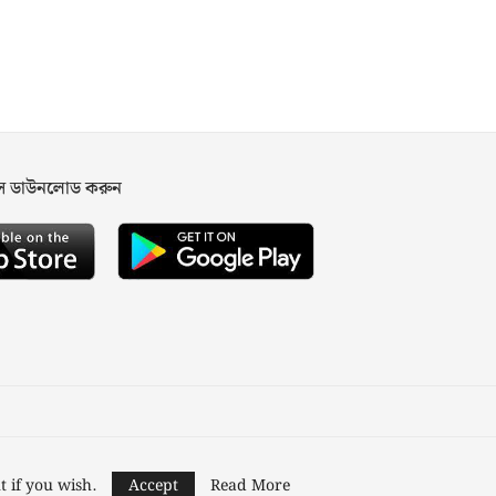
পস ডাউনলোড করুন
ned and Developed by
Nusratech Pte Ltd.
t if you wish.
Accept
Read More