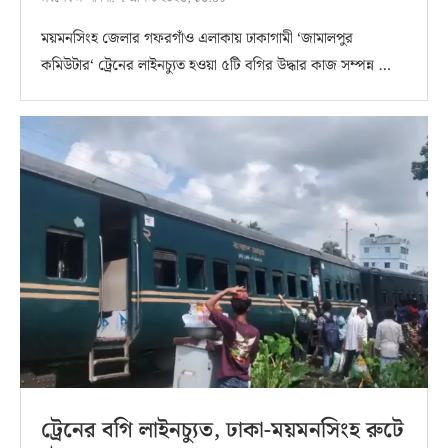
ময়মনসিংহ জেলার গফরগাঁও এলাকায় ঢাকাগামী ‘জামালপুর
কমিউটার‘ ট্রেনের লাইনচ্যুত হওয়া ৫টি বগির উদ্ধার কাজ সম্পন্ন …
ট্রেনের বগি লাইনচ্যুত, ঢাকা-ময়মনসিংহ রুটে