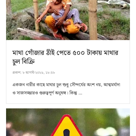
মাথা গোঁজার ঠাঁই পেতে ৫০০ টাকায় মাথার
চুল বিক্রি
প্রকাশ:
৮ আগস্ট ২০২৬, ১৮:৫৮
একজন নারীর কাছে মাথার চুল শুধু সৌন্দর্যের অংশ নয়, আত্মমর্যাদা
ও সাজসজ্জারও গুরুত্বপূর্ণ অনুষঙ্গ। কিন্তু …