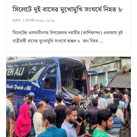
সিলেটে দুই বাসের মুখোমুখি সংঘর্ষে নিহত ৮
প্রকাশ:
৭ আগস্ট ২০২৬, ১১:১৯
সিলেটের ওসমানীনগর উপজেলার দয়ামীর (কাশিকাপন) এলাকায় দুই
যাত্রীবাহী বাসের মুখোমুখি সংঘর্ষে অন্তত ৮ জন নিহত …