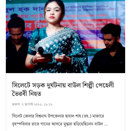
সিলেটে সড়ক দুর্ঘটনায় বাউল শিল্পী পেহেলী
ভৈরবী নিহত
প্রকাশ:
৭ আগস্ট ২০২৬, ১৮:১২
সিলেট জেলার বিশ্বনাথ উপজেলার ছাবাল শাহ (রহ.) মাজারে
বৃহস্পতিবার রাতে গানের আসরে মুগ্ধতা ছড়িয়েছিলেন বাউল …