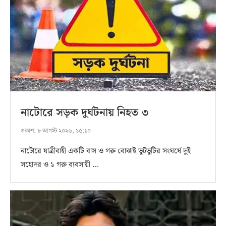
নাটোরে সড়ক দুর্ঘটনায় নিহত ৩
প্রকাশ:
৮ আগস্ট ২০২৬, ১৫:১০
নাটোরে যাত্রীবাহী একটি বাস ও গরু বোঝাই ভুটভুটির সংঘর্ষে দুই
সহোদর ও ১ গরু ব্যবসায়ী …