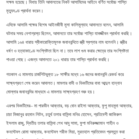
সক্ষম হয়েছে। বিধায় তিনি আদালতের নিকট আসামিদের আইনে বর্ণিত সর্বোচ্চ শাস্তি
মৃত্যুদণ্ড প্রার্থনা করেন।
এদিকে আসামি পক্ষের বিশেষ আইনজীবী মুসা কালিমুল্যাহ আদালতে বলেন
,
আসামি
ঘটনার সময় নেশাগ্রস্ত ছিলেন
,
আদালতে তার সর্বোচ্চ শাস্তি যাবজ্জীবন প্রার্থনা করছি।
আসামি ১৬৪ ধারায় স্বীকারোক্তিমূলক জবানবন্দিতে স্ত্রী স্বপ্নার নাম বলেননি। স্ত্রীর
ধর্ষণ ও হত্যাকাণ্ডে সংশ্লিষ্টতা ছিল না। তবে লাশ গুম করার ক্ষেত্রে তার সংশ্লিষ্টতা
পাওয়া গেছে। এজন্য আদালতে ২০১ ধারায় তার শাস্তি প্রার্থনা করছি।
গতকাল এ মামলায় চার্জশিটভুক্ত ১৮ সাক্ষীর মধ্যে ১৬ জনের জবানবন্দি রেকর্ড করে
সাক্ষ্যগ্রহণ শেষ করেন আদালত। মামলার বাদী ও ভিকটিমের বাবা আব্দুল হান্নান
মোল্লার জবানবন্দির মাধ্যমে এ মামলায় সাক্ষ্যগ্রহণ শুরু হয়।
এরপর ভিকটিমের
–
মা পারভীন আক্তার
,
বড় বোন রাইসা আক্তার
,
ফুপু মাহমুদা আক্তার
,
চাচা মিজানুর রহমান লিটন
,
চতুর্থ তলার বাসিন্দা মনির হোসেন
,
প্রতিবেশী জাকিরুল
ইসলাম রাজু
,
দ্বিতীয় তলার বাসিন্দা শেখ আবু সামা
,
ফুপা মনিরুজ্জামান শাহীন ও
কনস্টেবল রোমা আক্তার
,
কনস্টেবল শরীফ মিয়া
,
সুরতহাল প্রতিবেদন প্রস্তুত করা