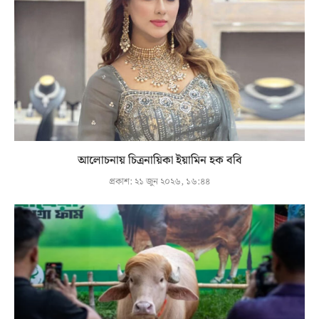
আলোচনায় চিত্রনায়িকা ইয়ামিন হক ববি
প্রকাশ:
২১ জুন ২০২৬, ১৬:৪৪