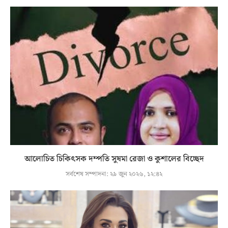
আলোচিত চিকিৎসক দম্পতি সুষমা রেজা ও কুশালের বিচ্ছেদ
সর্বশেষ সম্পাদনা:
২৯ জুন ২০২৬, ১২:৪২