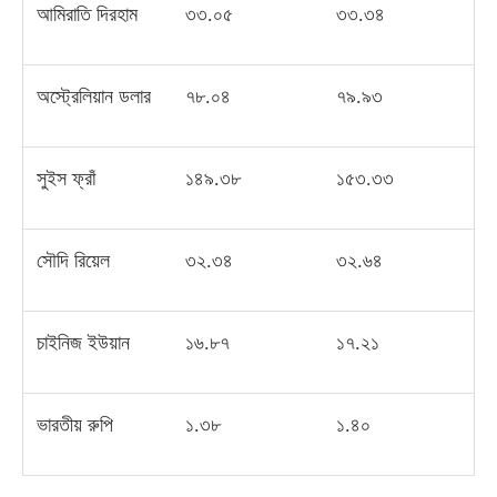
আমিরাতি দিরহাম
৩৩
.
০৫
৩৩
.
৩৪
অস্ট্রেলিয়ান ডলার
৭৮
.
০৪
৭৯
.
৯৩
সুইস ফ্রাঁ
১৪৯
.
৩৮
১৫৩
.
৩৩
সৌদি রিয়েল
৩২
.
৩৪
৩২
.
৬৪
চাইনিজ ইউয়ান
১৬
.
৮৭
১৭
.
২১
ভারতীয় রুপি
১
.
৩৮
১
.
৪০