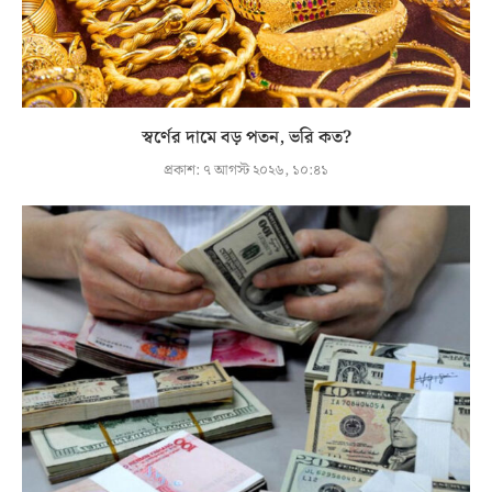
স্বর্ণের দামে বড় পতন, ভরি কত?
প্রকাশ:
৭ আগস্ট ২০২৬, ১০:৪১