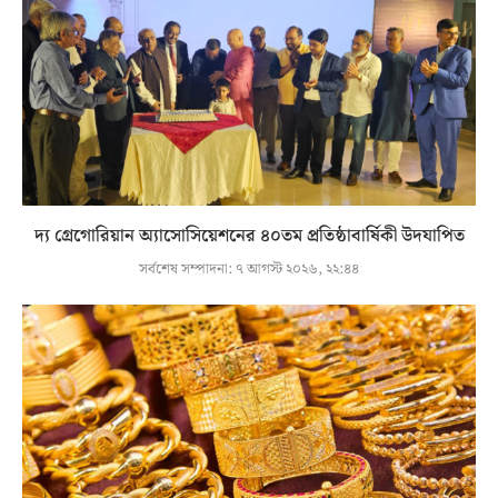
দ্য গ্রেগোরিয়ান অ্যাসোসিয়েশনের ৪০তম প্রতিষ্ঠাবার্ষিকী উদযাপিত
সর্বশেষ সম্পাদনা:
৭ আগস্ট ২০২৬, ২২:৪৪