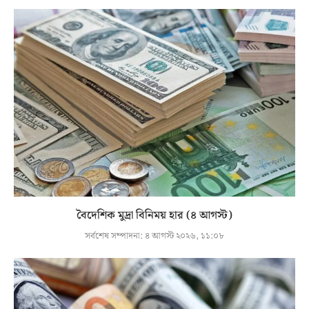
বৈদেশিক মুদ্রা বিনিময় হার (৪ আগস্ট)
সর্বশেষ সম্পাদনা:
৪ আগস্ট ২০২৬, ১১:০৮