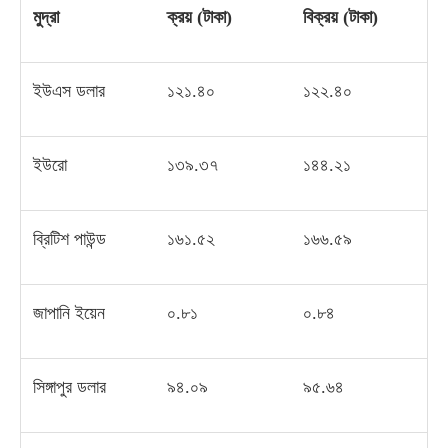
মুদ্রা
ক্রয়
(
টাকা
)
বিক্রয়
(
টাকা
)
ইউএস ডলার
১২১
.
৪০
১২২
.
৪০
ইউরো
১৩৯
.
৩৭
১৪৪
.
২১
ব্রিটিশ পাউন্ড
১৬১
.
৫২
১৬৬
.
৫৯
জাপানি ইয়েন
০
.
৮১
০
.
৮৪
সিঙ্গাপুর ডলার
৯৪
.
০৯
৯৫
.
৬৪