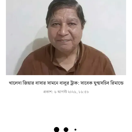
খালেদা জিয়ার বাসার সামনে বালুর ট্রাক: সাবেক যুগ্মসচিব রিমান্ডে
প্রকাশ:
৬ আগস্ট ২০২৬, ১৬:৫৮