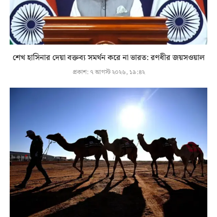
শেখ হাসিনার দেয়া বক্তব্য সমর্থন করে না ভারত: রণধীর জয়সওয়াল
প্রকাশ:
৭ আগস্ট ২০২৬, ১৯:৪২