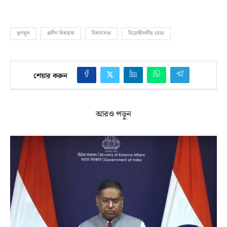
তৃণমূল
প্রবীণ বিধায়ক
বিধানসভা
বিরোধীদলীয় নেতা
শেয়ার করুন
আরও পড়ুন