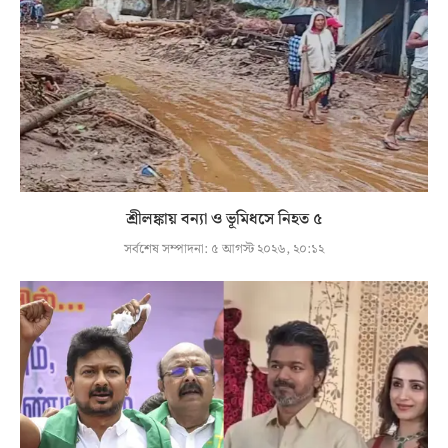
শ্রীলঙ্কায় বন্যা ও ভূমিধসে নিহত ৫
সর্বশেষ সম্পাদনা:
৫ আগস্ট ২০২৬, ২০:১২