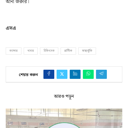
আনা জরুরি।
এসএ
ক্যান্সার
খাবার
চিকিৎসক
প্লাস্টিক
স্বাস্থ্যঝুঁকি
শেয়ার করুন
আরও পড়ুন