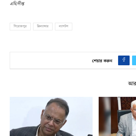
এমি/দীপ্ত
পিরোজপুর
ফ্রিল্যান্সার
ল্যাপটপ
শেয়ার করুন
আর