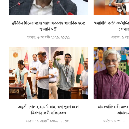
দুই-তিন দিনের মধ্যে গ্যাস সরবরাহ স্বাভাবিক হবে:
‘ফ্যামিলি কার্ড’ কর্মস
জ্বালানি মন্ত্রী
: সমাজক
প্রকাশ:
৬ আগস্ট ২০২৬, ২১:২৫
প্রকাশ:
৬ আগ
অনুশ্রী পেল হারমোনিয়াম, স্বপ্ন পূরণ হলো
মানবতাবিরোধী অপরা
নিরাপত্তাকর্মী রাকিবেরও
কামাল-
প্রকাশ:
৬ আগস্ট ২০২৬, ১৮:০৮
সর্বশেষ সম্পাদনা: