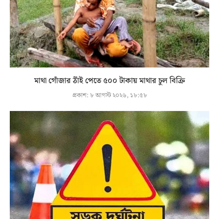
মাথা গোঁজার ঠাঁই পেতে ৫০০ টাকায় মাথার চুল বিক্রি
প্রকাশ:
৮ আগস্ট ২০২৬, ১৮:৫৮