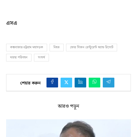
এসএ
কক্সবাজার-চট্টগ্রাম মহাসড়ক
নিহত
ফোর সিজন রেস্টুরেন্ট অ্যান্ড রিসোর্ট
মারছা পরিবহন
সংঘর্ষ
শেয়ার করুন
আরও পড়ুন