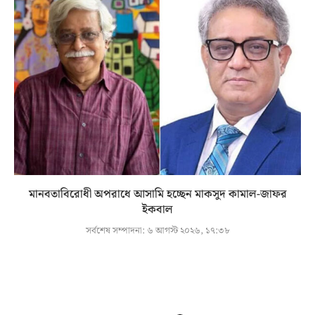
মানবতাবিরোধী অপরাধে আসামি হচ্ছেন মাকসুদ কামাল-জাফর
ইকবাল
সর্বশেষ সম্পাদনা:
৬ আগস্ট ২০২৬, ১৭:৩৮