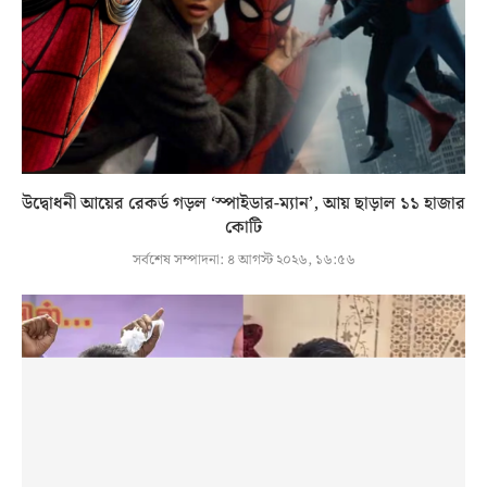
উদ্বোধনী আয়ের রেকর্ড গড়ল ‘স্পাইডার-ম্যান’, আয় ছাড়াল ১১ হাজার
কোটি
সর্বশেষ সম্পাদনা:
৪ আগস্ট ২০২৬, ১৬:৫৬