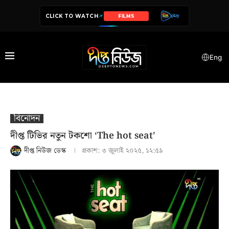
CLICK TO WATCH
SERIES
Eng
বিনোদন
দীপ্ত টিভির নতুন টকশো ‘The hot seat’
দীপ্ত নিউজ ডেস্ক
প্রকাশ:
৩ জুলাই ২০২৫, ১২:৫৯