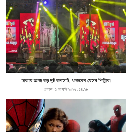
ঢাকায় আজ বড় দুই কনসার্ট, থাকবেন যেসব শিল্পীরা
প্রকাশ:
৫ আগস্ট ২০২৬, ১৪:২৮