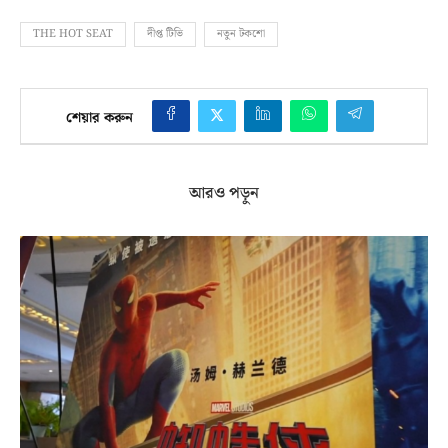
THE HOT SEAT
দীপ্ত টিভি
নতুন টকশো
শেয়ার করুন
আরও পড়ুন