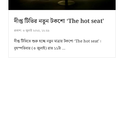
দীপ্ত টিভির নতুন টকশো ‘The hot seat’
প্রকাশ:
৩ জুলাই ২০২৫, ১২:৫৯
দীপ্ত টিভিতে শুরু হচ্ছে নতুন মাত্রার টকশো ‘The hot seat’।
বৃহস্পতিবার (৩ জুলাই) রাত ১১টা …