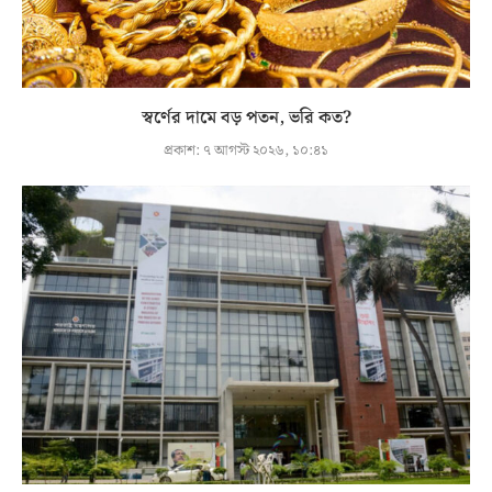
স্বর্ণের দামে বড় পতন, ভরি কত?
প্রকাশ:
৭ আগস্ট ২০২৬, ১০:৪১