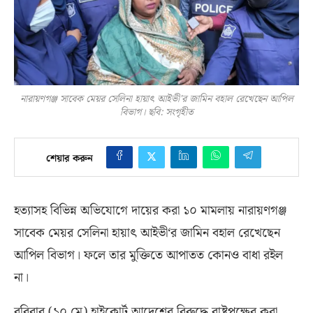
নারায়ণগঞ্জ সাবেক মেয়র সেলিনা হায়াৎ আইভী'র জামিন বহাল রেখেছেন আপিল
বিভাগ। ছবি: সংগৃহীত
শেয়ার করুন
হত্যাসহ বিভিন্ন অভিযোগে দায়ের করা ১০ মামলায় নারায়ণগঞ্জ
সাবেক মেয়র সেলিনা হায়াৎ আইভী
‘
র জামিন বহাল রেখেছেন
আপিল বিভাগ। ফলে তার মুক্তিতে আপাতত কোনও বাধা রইল
না।
রবিবার
(
১০ মে
)
হাইকোর্ট আদেশের বিরুদ্ধে রাষ্ট্রপক্ষের করা