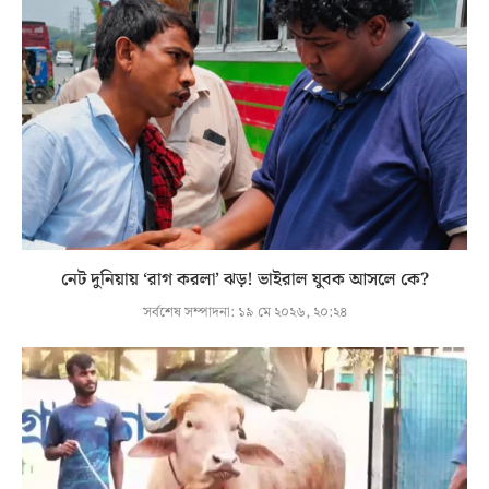
নেট দুনিয়ায় ‘রাগ করলা’ ঝড়! ভাইরাল যুবক আসলে কে?
সর্বশেষ সম্পাদনা:
১৯ মে ২০২৬, ২০:২৪