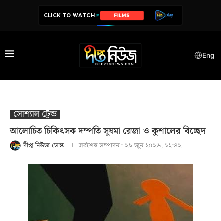
CLICK TO WATCH
SERIES
Eng
সোশ‍্যাল ট্রেন্ড
আলোচিত চিকিৎসক দম্পতি সুষমা রেজা ও কুশালের বিচ্ছেদ
দীপ্ত নিউজ ডেস্ক
সর্বশেষ সম্পাদনা:
২৯ জুন ২০২৬, ১২:৪২