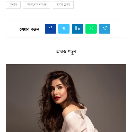
কুশাল
চিকিৎসক দম্পতি
সুষমা রেজা
শেয়ার করুন
আরও পড়ুন