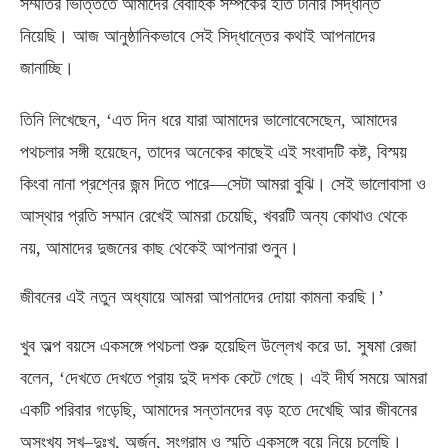
সম্মতির ভিত্তিতে আমাদের বৈবাহিক সম্পর্কের ইতি টানার সিদ্ধান্ত
নিয়েছি। আজ আনুষ্ঠানিকভাবে সেই সিদ্ধান্তের কথাই আপনাদের
জানাচ্ছি।
তিনি লিখেছেন
, ‘
এত দিন ধরে যারা আমাদের ভালোবেসেছেন
,
আমাদের
পথচলার সঙ্গী হয়েছেন
,
তাদের অনেকের কাছেই এই সংবাদটি কষ্ট
,
বিস্ময়
কিংবা নানা প্রশ্নের জন্ম দিতে পারে—সেটা আমরা বুঝি। সেই ভালোবাসা ও
আস্থার প্রতি সম্মান রেখেই আমরা চেয়েছি
,
খবরটি অন্য কোথাও থেকে
নয়
,
আমাদের দুজনের কাছ থেকেই আপনারা শুনুন।
জীবনের এই নতুন অধ্যায়ে আমরা আপনাদের দোয়া কামনা করছি।’
খুব অল্প বয়সে একসঙ্গে পথচলা শুরু হয়েছিল উল্লেখ করে ডা
.
সুষমা রেজা
বলেন
, ‘
দেখতে দেখতে প্রায় দুই দশক কেটে গেছে। এই দীর্ঘ সময়ে আমরা
একটি পরিবার গড়েছি
,
আমাদের সন্তানদের বড় হতে দেখেছি আর জীবনের
অসংখ্য সুখ
–
দুঃখ
,
অর্জন
,
সংগ্রাম ও স্মৃতি একসঙ্গে বয়ে নিয়ে চলেছি।