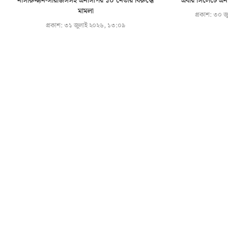
নাসীরুদ্দীন-সারজিসসহ এনসিপির ১০ নেতার বিরুদ্ধে
এবার সিলেটে এনস
মামলা
প্রকাশ:
৩০ জু
প্রকাশ:
৩১ জুলাই ২০২৬, ১৩:০৯