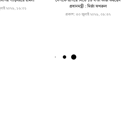
িপির গাড়িবহরে হামলা
দেশকে এগিয়ে নিতে ১৮ ঘণ্টা কাজ করছেন
প্রধানমন্ত্রী : মির্জা ফখরুল
লাই ২০২৬, ১৬:০১
প্রকাশ:
৩০ জুলাই ২০২৬, ০৯:৩২