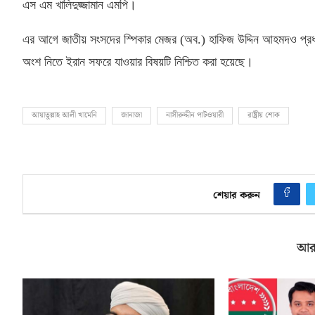
এস এম খালিদুজ্জামান এমপি।
এর আগে জাতীয় সংসদের স্পিকার মেজর
(
অব
.)
হাফিজ উদ্দিন আহমদও প্রধান
অংশ নিতে ইরান সফরে যাওয়ার বিষয়টি নিশ্চিত করা হয়েছে।
আয়াতুল্লাহ আলী খামেনি
জানাজা
নাসীরুদ্দীন পাটওয়ারী
রাষ্ট্রীয় শোক
শেয়ার করুন
আর