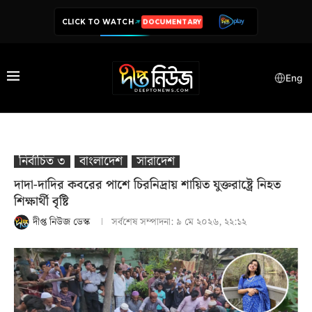
CLICK TO WATCH
DOCUMENTARY
Eng
নির্বাচিত ৩
বাংলাদেশ
সারাদেশ
দাদা-দাদির কবরের পাশে চিরনিদ্রায় শায়িত যুক্তরাষ্ট্রে নিহত
শিক্ষার্থী বৃষ্টি
দীপ্ত নিউজ ডেস্ক
সর্বশেষ সম্পাদনা:
৯ মে ২০২৬, ২২:১২