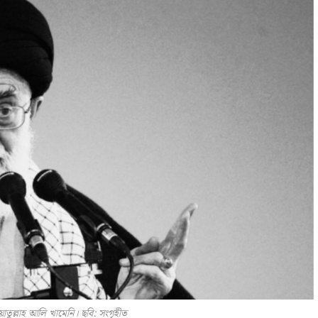
য়াতুল্লাহ আলি খামেনি। ছবি: সংগৃহীত