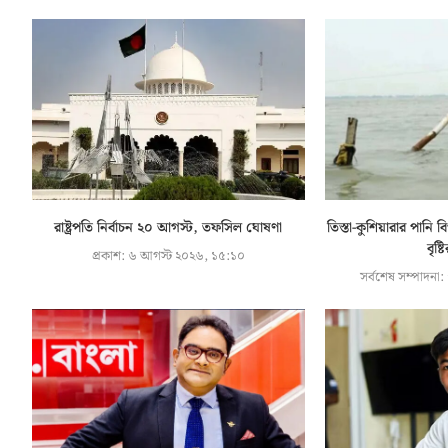
রাষ্ট্রপতি নির্বাচন ২০ আগস্ট, তফসিল ঘোষণা
তিস্তা-কুশিয়ারার পান
বৃষ্ট
প্রকাশ:
৬ আগস্ট ২০২৬, ১৫:১০
সর্বশেষ সম্পাদনা: