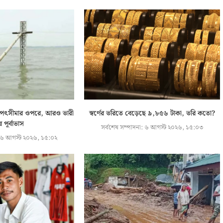
ি বিপৎসীমার ওপরে, আরও ভারী
স্বর্ণের ভরিতে বেড়েছে ৯,৮৫৬ টাকা, ভরি কতো?
ির পূর্বাভাস
সর্বশেষ সম্পাদনা:
৬ আগস্ট ২০২৬, ১৫:০৩
৬ আগস্ট ২০২৬, ১৫:০২