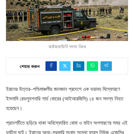
আইআরজিসি সদস্য নিহত
শেয়ার করুন
ইরানের উত্তর
–
পশ্চিমাঞ্চলীয় জানজান প্রদেশে এক ভয়াবহ বিস্ফোরণে
ইসলামি রেভল্যুশনারি গার্ড কোরের
(
আইআরজিসি
)
১৪ জন সদস্য নিহত
হয়েছেন।
প্রদেশটিতে ছড়িয়ে থাকা অবিস্ফোরিত বোমা ও মাইন অপসারণের সময় এই
দুর্ঘটনা ঘটে। ইরানের আধা
–
সরকারি সংবাদ সংস্থা ফারস নিউজ এজেন্সির