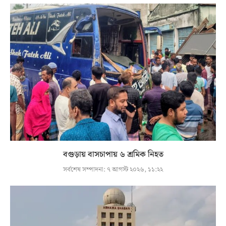
বগুড়ায় বাসচাপায় ৬ শ্রমিক নিহত
সর্বশেষ সম্পাদনা:
৭ আগস্ট ২০২৬, ১১:২২