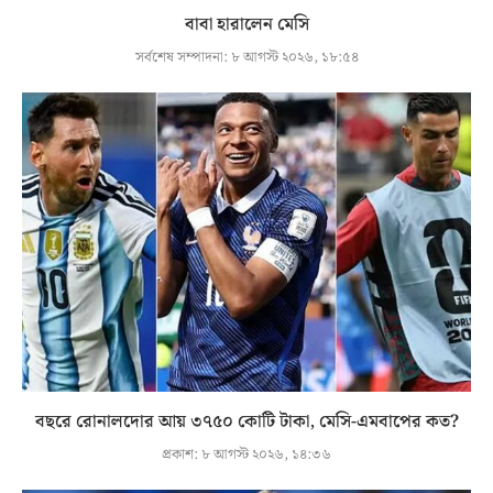
বাবা হারালেন মেসি
সর্বশেষ সম্পাদনা:
৮ আগস্ট ২০২৬, ১৮:৫৪
বছরে রোনালদোর আয় ৩৭৫০ কোটি টাকা, মেসি-এমবাপের কত?
প্রকাশ:
৮ আগস্ট ২০২৬, ১৪:৩৬