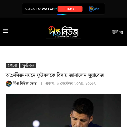
CLICK TO WATCH
SERIES
Eng
খেলা
ফুটবল
অশ্রুসিক্ত নয়নে ফুটবলকে বিদায় জানালেন সুয়ারেজ
দীপ্ত নিউজ ডেস্ক
প্রকাশ:
৩ সেপ্টেম্বর ২০২৪, ১০:৩৭