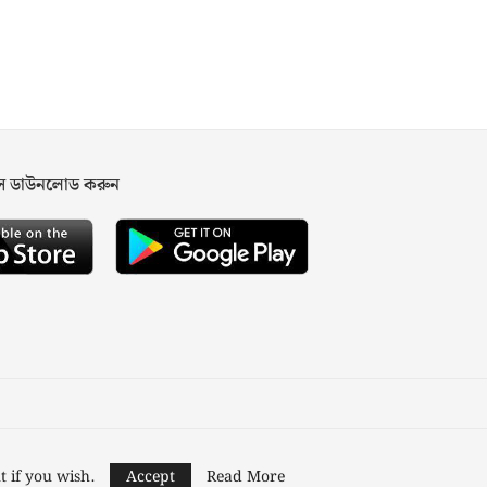
পস ডাউনলোড করুন
ned and Developed by
Nusratech Pte Ltd.
t if you wish.
Accept
Read More