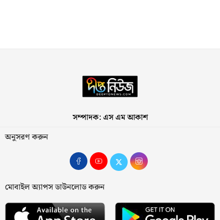
সম্পাদক: এস এম আকাশ
অনুসরণ করুন
মোবাইল অ্যাপস ডাউনলোড করুন