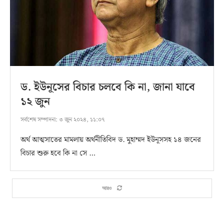
ড. ইউনূসের বিচার চলবে কি না, জানা যাবে
১২ ‍জুন
সর্বশেষ সম্পাদনা:
৩ জুন ২০২৪, ১১:০৭
অর্থ আত্মসাতের মামলায় অর্থনীতিবিদ ড. মুহাম্মদ ইউনূসসহ ১৪ জনের
বিচার শুরু হবে কি না সে …
আরও