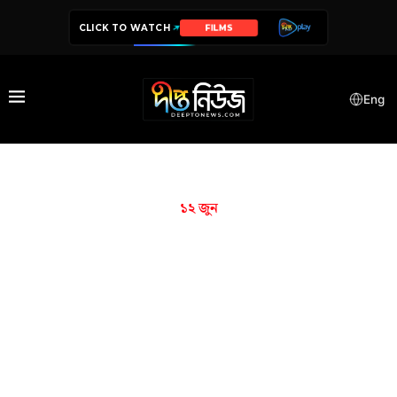
CLICK TO WATCH
FILMS
Eng
১২ ‍জুন