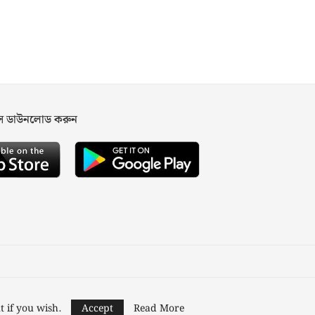
পস ডাউনলোড করুন
ned and Developed by
Nusratech Pte Ltd.
t if you wish.
Accept
Read More