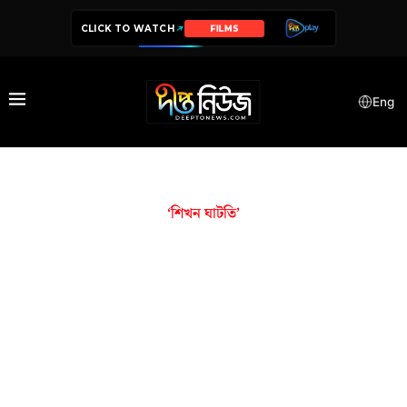
CLICK TO WATCH
FILMS
Eng
‘শিখন ঘাটতি’