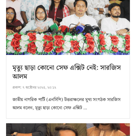
মৃত্যু ছাড়া কোনো সেফ এক্সিট নেই: সারজিস
আলম
প্রকাশ:
৭ অক্টোবর ২০২৫, ২০:১২
জাতীয় নাগরিক পার্টি (এনসিপি) উত্তরাঞ্চলের মুখ্য সংগঠক সারজিস
আলম বলেন, মৃত্যু ছাড়া কোনো সেফ এক্সিট …