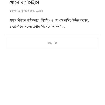
পাবে না: সিইসি
প্রকাশ:
১৩ জুলাই ২০২৫, ১৩:০৫
প্রধান নির্বাচন কমিশনার (সিইসি) এ এম এম নাসির উদ্দিন বলেন,
রাজনৈতিক দলের প্রতীক হিসেবে ‘শাপলা’ …
আরও