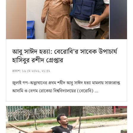
আবু সাঈদ হত্যা: বেরোবি’র সাবেক উপাচার্য
হাসিবুর রশীদ গ্রেপ্তার
প্রকাশ:
১৬ মে ২০২৬, ২১:৫২
জুলাই গণ–অভ্যুত্থানের প্রথম শহীদ আবু সাঈদ হত্যা মামলায় সাজাপ্রাপ্ত
আসামি ও বেগম রোকেয়া বিশ্ববিদ্যালয়ের (বেরোবি) …