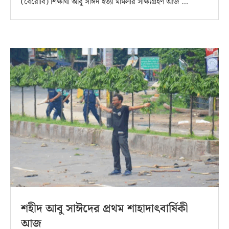
(বেরোবি) শিক্ষার্থী আবু সাঈদ হত্যা মামলার সাক্ষ্যগ্রহণ আজ …
শহীদ আবু সাঈদের প্রথম শাহাদাৎবার্ষিকী
আজ