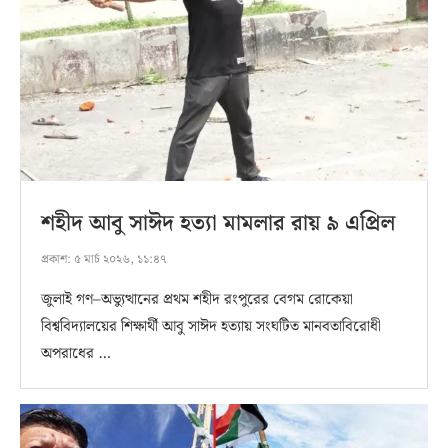
শহীদ আবু সাঈদ হত্যা মামলার রায় ৯ এপ্রিল
প্রকাশ:
৫ মার্চ ২০২৬, ১১:৪৭
জুলাই গণ–অভ্যুত্থানের প্রথম শহীদ রংপুরের বেগম রোকেয়া
বিশ্ববিদ্যালয়ের শিক্ষার্থী আবু সাঈদ হত্যায় সংঘটিত মানবতাবিরোধী
অপরাধের …