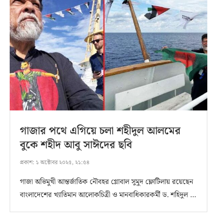
গাজার পথে এগিয়ে চলা শহীদুল আলমের
বুকে শহীদ আবু সাঈদের ছবি
প্রকাশ:
১ অক্টোবর ২০২৫, ২১:৫৪
গাজা অভিমুখী আন্তর্জাতিক নৌবহর গ্লোবাল সুমুদ ফ্লোটিলায় রয়েছেন
বাংলাদেশের খ্যাতিমান আলোকচিত্রী ও মানবাধিকারকর্মী ড. শহিদুল …