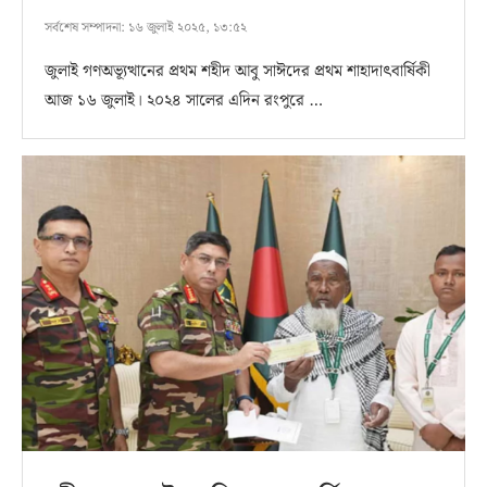
সর্বশেষ সম্পাদনা:
১৬ জুলাই ২০২৫, ১৩:৫২
জুলাই গণঅভ্যূত্থানের প্রথম শহীদ আবু সাঈদের প্রথম শাহাদাৎবার্ষিকী
আজ ১৬ জুলাই। ২০২৪ সালের এদিন রংপুরে …