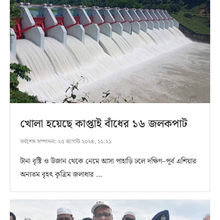
খোলা হয়েছে কাপ্তাই বাঁধের ১৬ জলকপাট
সর্বশেষ সম্পাদনা:
২৫ আগস্ট ২০২৪, ১১:২১
টানা বৃষ্টি ও উজান থেকে নেমে আসা পাহাড়ি ঢলে দক্ষিণ–পূর্ব এশিয়ার
অন্যতম বৃহৎ কৃত্রিম জলাধার …