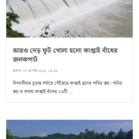
আরও দেড় ফুট খোলা হলো কাপ্তাই বাঁধের
জলকপাট
প্রকাশ:
২৭ আগস্ট ২০২৪, ১৬:৪৯
বিপৎসীমার চূড়ান্ত পর্যায়ে পৌঁছেছে কাপ্তাই হ্রদের পানির স্তর। পানির
স্তর না কমায় কাপ্তাই বাঁধের ১৬টি …