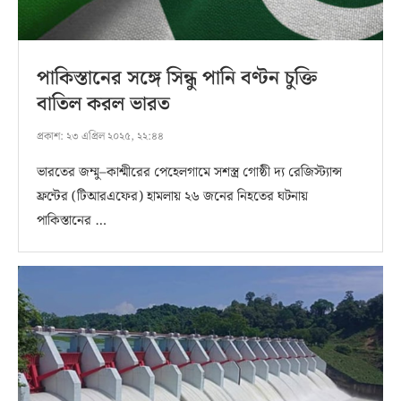
পাকিস্তানের সঙ্গে সিন্ধু পানি বণ্টন চুক্তি
বাতিল করল ভারত
প্রকাশ:
২৩ এপ্রিল ২০২৫, ২২:৪৪
ভারতের জম্মু–কাশ্মীরের পেহেলগামে সশস্ত্র গোষ্ঠী দ্য রেজিস্ট্যান্স
ফ্রন্টের (টিআরএফের) হামলায় ২৬ জনের নিহতের ঘটনায়
পাকিস্তানের …