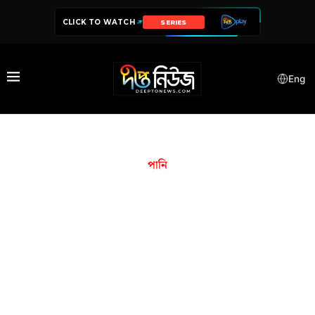
CLICK TO WATCH
DRAMA
Eng
পানি