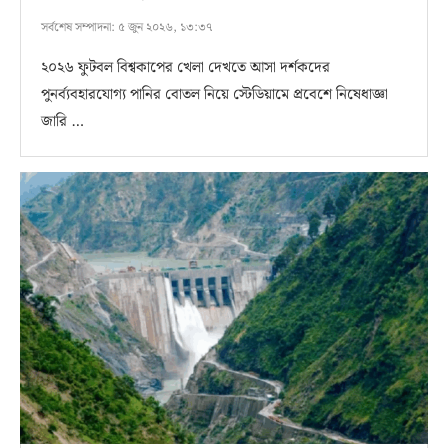
সর্বশেষ সম্পাদনা:
৫ জুন ২০২৬, ১৩:৩৭
২০২৬ ফুটবল বিশ্বকাপের খেলা দেখতে আসা দর্শকদের
পুনর্ব্যবহারযোগ্য পানির বোতল নিয়ে স্টেডিয়ামে প্রবেশে নিষেধাজ্ঞা
জারি …