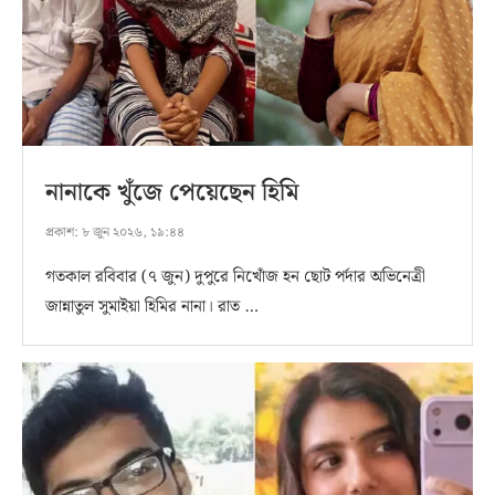
নানাকে খুঁজে পেয়েছেন হিমি
প্রকাশ:
৮ জুন ২০২৬, ১৯:৪৪
গতকাল রবিবার (৭ জুন) দুপুরে নিখোঁজ হন ছোট পর্দার অভিনেত্রী
জান্নাতুল সুমাইয়া হিমির নানা। রাত …