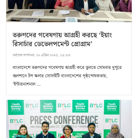
তরুণদের গবেষণায় আগ্রহী করছে ‘ইয়াং
রিসার্চার ডেভেলপমেন্ট প্রোগ্রাম’
সর্বশেষ সম্পাদনা:
২২ এপ্রিল ২০২৫, ১৬:৩৩
বাংলাদেশে তরুণদের গবেষণায় আগ্রহী করে তুলতে সোমবার দুপুরে
গুলশানে টপ স্কলার সোসাইটি বাংলাদেশের পৃষ্ঠপোষকতায়,
‘ইন্টারন্যশনাল …