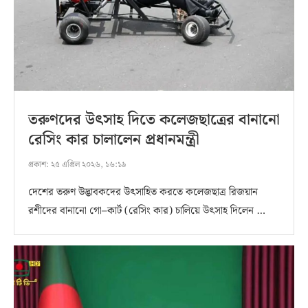
তরুণদের উৎসাহ দিতে কলেজছাত্রের বানানো
রেসিং কার চালালেন প্রধানমন্ত্রী
প্রকাশ:
২৫ এপ্রিল ২০২৬, ১৬:১৯
দেশের তরুণ উদ্ভাবকদের উৎসাহিত করতে কলেজছাত্র রিজয়ান
রশীদের বানানো গো–কার্ট (রেসিং কার) চালিয়ে উৎসাহ দিলেন …