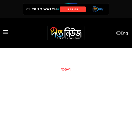
CLICK TO WATCH
SERIES
Eng
তরুণ