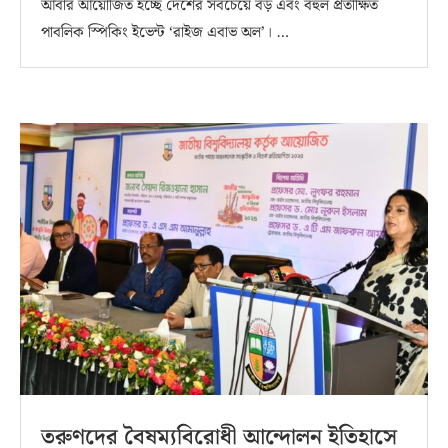
আবার আয়োজিত হচ্ছে দেশের সবচেয়ে বড় এবং বহুল প্রতীক্ষিত
পাবলিক স্পিকিং ইভেন্ট ‘রাইজ এবাভ অল’। …
তরুণদের বৈষম্যবিরোধী আন্দোলন ইতিহাসে