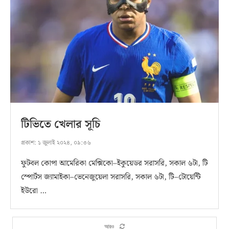
টিভিতে খেলার সূচি
প্রকাশ:
১ জুলাই ২০২৪, ০৯:৩৬
ফুটবল কোপা আমেরিকা মেক্সিকো–ইকুয়েডর সরাসরি, সকাল ৬টা, টি
স্পোর্টস জ্যামাইকা–ভেনেজুয়েলা সরাসরি, সকাল ৬টা, টি–টোয়েন্টি
ইউরো …
আরও