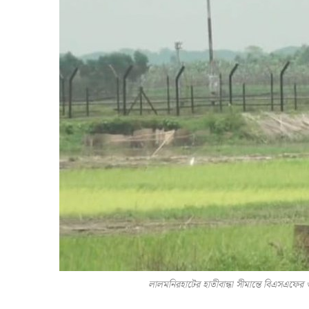
লালমনিরহাটের হাতীবান্ধা সীমান্তে বিএসএফের