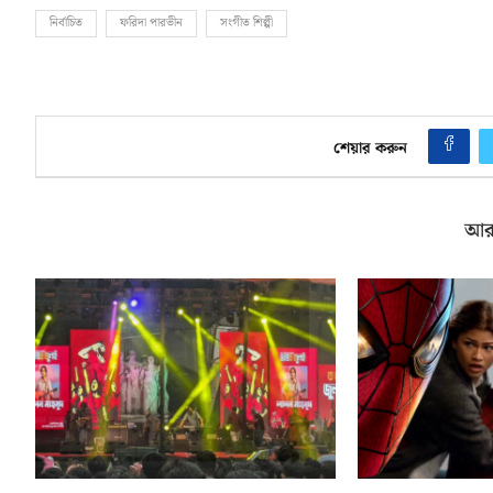
নির্বাচিত
ফরিদা পারভীন
সংগীত শিল্পী
শেয়ার করুন
আর