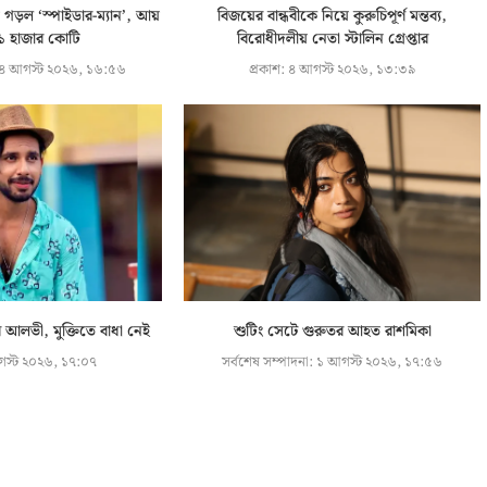
 গড়ল ‘স্পাইডার-ম্যান’, আয়
বিজয়ের বান্ধবীকে নিয়ে কুরুচিপূর্ণ মন্তব্য,
১ হাজার কোটি
বিরোধীদলীয় নেতা স্টালিন গ্রেপ্তার
৪ আগস্ট ২০২৬, ১৬:৫৬
প্রকাশ:
৪ আগস্ট ২০২৬, ১৩:৩৯
আলভী, মুক্তিতে বাধা নেই
শুটিং সেটে গুরুতর আহত রাশমিকা
স্ট ২০২৬, ১৭:০৭
সর্বশেষ সম্পাদনা:
১ আগস্ট ২০২৬, ১৭:৫৬