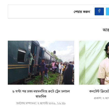
শেয়ার করুন
আর
৬ ঘণ্টা পর ঢাকা-ময়মনসিংহ রুটে ট্রেন চলাচল
কনটেন্ট ক্রিয়েট
স্বাভাবিক
প্রকাশ:
৭ আগ
সর্বশেষ সম্পাদনা:
৭ আগস্ট ২০২৬, ১৬:৪৮