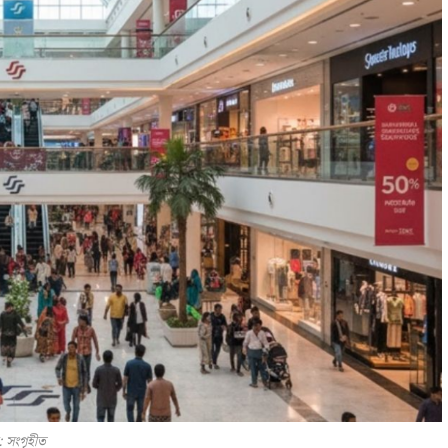
: সংগৃহীত