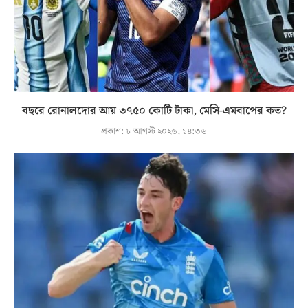
বছরে রোনালদোর আয় ৩৭৫০ কোটি টাকা, মেসি-এমবাপের কত?
প্রকাশ:
৮ আগস্ট ২০২৬, ১৪:৩৬