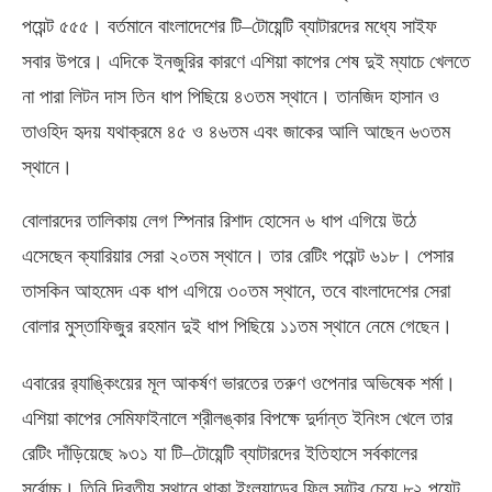
পয়েন্ট ৫৫৫। বর্তমানে বাংলাদেশের টি
–
টোয়েন্টি ব্যাটারদের মধ্যে সাইফ
সবার উপরে। এদিকে ইনজুরির কারণে এশিয়া কাপের শেষ দুই ম্যাচে খেলতে
না পারা লিটন দাস তিন ধাপ পিছিয়ে ৪৩তম স্থানে। তানজিদ হাসান ও
তাওহিদ হৃদয় যথাক্রমে ৪৫ ও ৪৬তম এবং জাকের আলি আছেন ৬৩তম
স্থানে।
বোলারদের তালিকায় লেগ স্পিনার রিশাদ হোসেন ৬ ধাপ এগিয়ে উঠে
এসেছেন ক্যারিয়ার সেরা ২০তম স্থানে। তার রেটিং পয়েন্ট ৬১৮। পেসার
তাসকিন আহমেদ এক ধাপ এগিয়ে ৩০তম স্থানে
,
তবে বাংলাদেশের সেরা
বোলার মুস্তাফিজুর রহমান দুই ধাপ পিছিয়ে ১১তম স্থানে নেমে গেছেন।
এবারের র‍্যাঙ্কিংয়ের মূল আকর্ষণ ভারতের তরুণ ওপেনার অভিষেক শর্মা।
এশিয়া কাপের সেমিফাইনালে শ্রীলঙ্কার বিপক্ষে দুর্দান্ত ইনিংস খেলে তার
রেটিং দাঁড়িয়েছে ৯৩১ যা টি
–
টোয়েন্টি ব্যাটারদের ইতিহাসে সর্বকালের
সর্বোচ্চ। তিনি দ্বিতীয় স্থানে থাকা ইংল্যান্ডের ফিল সল্টের চেয়ে ৮২ পয়েন্ট