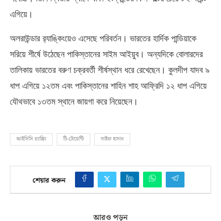
এগিয়ে।
অলরাউন্ডার র‍্যাঙ্কিংয়েও এসেছে পরিবর্তন। ভারতের হার্দিক পান্ডিয়াকে
সরিয়ে শীর্ষে উঠেছেন পাকিস্তানের সাইম আইয়ুব। অন্যদিকে বোলারদের
তালিকায় ভারতের বরুণ চক্রবর্তী শীর্ষস্থান ধরে রেখেছেন। কুলদীপ যাদব ৯
ধাপ এগিয়ে ১২তম এবং পাকিস্তানের শাহিন শাহ আফ্রিদি ১২ ধাপ এগিয়ে
যৌথভাবে ১৩তম স্থানে জায়গা করে নিয়েছেন।
আইসিসি র‍্যাঙ্কিং
টি-টোয়েন্টি
সাইফ হাসান
শেয়ার করুন
আরও পড়ুন