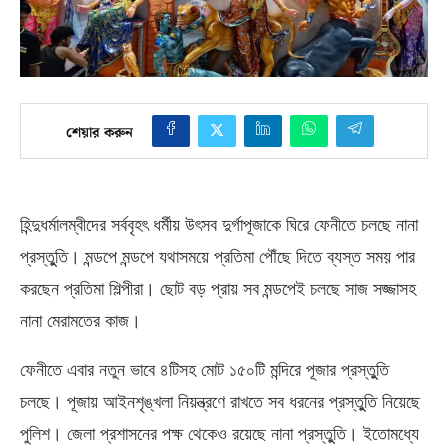
শেয়ার করুন
হিন্দুধর্মালম্বীদের সর্ববৃহৎ ধর্মীয় উৎসব দুর্গাপূজাকে ঘিরে ফেনীতে চলছে নানা
প্রস্তুুতি। মন্ডপে মন্ডপে যথাসময়ে প্রতিমা পৌঁছে দিতে ব্যস্ত সময় পার
করছেন প্রতিমা শিল্পীরা। ছোট বড় প্রায় সব মন্ডপেই চলছে সাজ সজ্জাসহ
নানা মেরামতের কাজ।
ফেনীতে এবার নতুন ভাবে ৪টিসহ মোট ১৫০টি মন্দিরে পূজার প্রস্তুুতি
চলছে। পূজায় আইনশৃঙ্খলা নিয়ন্ত্রণে রাখতে সব ধরনের প্রস্তুুতি নিয়েছে
পুলিশ। জেলা প্রশাসনের পক্ষ থেকেও রয়েছে নানা প্রস্তুুতি। ইতোমধ্যে