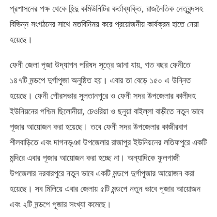
প্রশাসনের পক্ষ থেকে হিন্দু কমিউনিটির কর্তাব্যক্তি
,
রাজনৈতিক নেতৃবৃন্দসহ
বিভিন্ন সংগঠনের সাথে মতবিনিময় করে প্রয়োজনীয় কার্যক্রম হাতে নেয়া
হয়েছে।
ফেনী জেলা পূজা উদ্যাপন পরিষদ সূত্রে জানা যায়
,
গত বছর ফেনীতে
১৪৭টি মন্ডপে দুর্গাপূজা অনুষ্ঠিত হয়। এবার তা বেড়ে ১৫০ এ উন্নিত
হয়েছে। ফেনী পৌরসভার সুলতানপুরে ও ফেনী সদর উপজেলার কালীদহ
ইউনিয়নের পশ্চিম ছিলোনীয়া
,
চেওরিয়া ও ছনুয়া বাইল্লা বাড়ীতে নতুন ভাবে
পূজার আয়োজন করা হয়েছে। তবে ফেনী সদর উপজেলার কাজীরবাগ
শীলবাড়িতে এবং দাগনভূঞা উপজেলার রাজাপুর ইউনিয়নের লতিফপুরে একটি
মন্দিরে এবার পূজার আয়োজন করা হচ্ছে না। অন্যাদিকে ফুলগাজী
উপজেলার দরবারপুরে নতুন ভাবে একটি মন্ডপে দুর্গাপূজার আয়োজন করা
হয়েছে। সব মিলিয়ে এবার জেলায় ৫টি মন্ডপে নতুন ভাবে পূজার আয়োজন
এবং ২টি মন্ডপে পূজার সংখ্যা কমেছে।