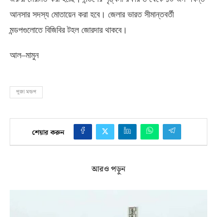
আনসার সদস্য মোতায়েন করা হবে। জেলার ভারত সীমান্তবর্তী
মন্ডপগুলোতে বিজিবির টহল জোরদার থাকবে।
আল
–
মামুন
পূজা মন্ডপ
শেয়ার করুন
আরও পড়ুন