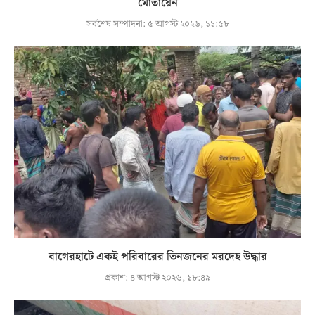
মোতায়েন
সর্বশেষ সম্পাদনা:
৫ আগস্ট ২০২৬, ১১:৫৮
বাগেরহাটে একই পরিবারের তিনজনের মরদেহ উদ্ধার
প্রকাশ:
৪ আগস্ট ২০২৬, ১৮:৪৯