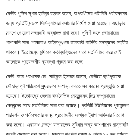
ফেনীর পুলিশ সুপার হাবিবুর রহমান বলেন
,
অপরাধীদের গতিবিধি পর্যবেক্ষনের
জন্য প্রতিটি মন্ডপে সিসিক্যামেরা বসানোর নির্দেশ দেয়া হয়েছে। এছাড়াও
মন্ডপে গোয়েন্দা নজরদারী অব্যাহত রাখা হবে। পুলিশী টহল জোরদারের
পাশাপাশি সাদা পোষাকেও আইনশৃঙ্খলা রক্ষাকারী বাহিনীর সদস্যদের সক্রীয়
থাকবে। ইতোমধ্যে মন্দিরের কর্তাব্যক্তিদের সাথে মতবিনিময় করে সেই
আলোকে প্রয়োজনীয় ব্যবস্থা গ্রহন করা হচ্ছে।
ফেনী জেলা প্রশাসক মো
.
সাইফুল ইসলাম জানান
,
ফেনীতে দুর্গাপূজাকে
সৌহাদ্যপূর্ণ পরিবেশে সুন্দরভাবে সম্পন্ন করতে সব ধরনের প্রস্তুুতি নেয়া
হয়েছে। ইতোমধ্যে জেলার রাজনৈতিক নেতৃবৃন্দসহ হিন্দু সম্প্রদারের
নেতৃবৃন্দের সাথে মতবিনিময় সভা করা হয়েছে। প্রতিটি ইউনিয়নের পূজামন্ডপ
পরিদর্শন ও পর্যবেক্ষণের জন্য প্রয়োজনীয় সংখ্যক ট্যাগ অফিসার নিয়োগ
করা হচ্ছে। এছাড়াও মন্ডপে যাতায়াতের সুবিধার জন্য আশপাশের রাস্তাঘাট
জরুরী মেরামত করা হচ্ছে। মন্ডপের শৃঙ্খলা রক্ষায় ৬ থেকে ১০ জন পর্যন্ত