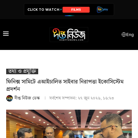
CLICK TO WATCH
FILMS
SERIES
Eng
তথ‍্য ও প্রযুক্তি
ফিনিক্স সামিটে এআইচালিত সাইবার নিরাপত্তা ইকোসিস্টেম
প্রদর্শন
দীপ্ত নিউজ ডেস্ক
সর্বশেষ সম্পাদনা:
২৭ জুন ২০২৬, ১৬:২৩