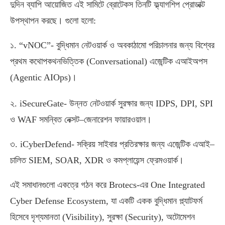
দুদিন ব্যাপি আয়োজিত এই সামিটে ব্রোটেকস তিনটি ফ্ল্যাগশিপ প্রোডাক্ট
উপস্থাপন করছে। গুলো হলো
:
১
. “vNOC”-
বুদ্ধিমান নেটওয়ার্ক ও অবকাঠামো পরিচালনার জন্য বিশ্বের
প্রথম কথোপকথনভিত্তিক
(Conversational)
এজেন্টিক এআইঅপস
(Agentic AIOps)
।
২
. iSecureGate-
উন্নত নেটওয়ার্ক সুরক্ষার জন্য
IDPS, DPI, SPI
ও
WAF
সমন্বিত নেক্সট
–
জেনারেশন ফায়ারওয়াল।
৩
. iCyberDefend-
সক্রিয় সাইবার প্রতিরক্ষার জন্য এজেন্টিক এআই
–
চালিত
SIEM, SOAR, XDR
ও কমপ্লায়েন্স ফ্রেমওয়ার্ক।
এই সমাধানগুলো একত্রে গঠন করে
Brotecs-
এর
One Integrated
Cyber Defense Ecosystem,
যা একটি একক বুদ্ধিমান প্ল্যাটফর্ম
হিসেবে দৃশ্যমানতা
(Visibility),
সুরক্ষা
(Security),
অটোমেশন