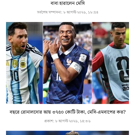
বাবা হারালেন মেসি
সর্বশেষ সম্পাদনা:
৮ আগস্ট ২০২৬, ১৮:৫৪
বছরে রোনালদোর আয় ৩৭৫০ কোটি টাকা, মেসি-এমবাপের কত?
প্রকাশ:
৮ আগস্ট ২০২৬, ১৪:৩৬