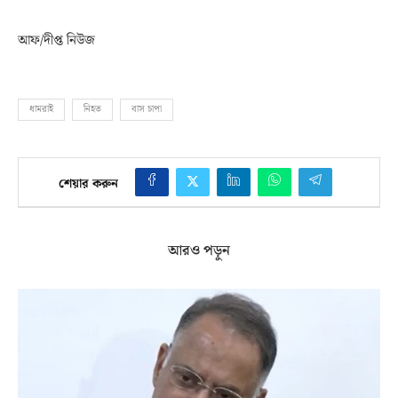
আফ/দীপ্ত নিউজ
ধামরাই
নিহত
বাস চাপা
শেয়ার করুন
আরও পড়ুন