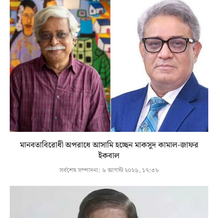
মানবতাবিরোধী অপরাধে আসামি হচ্ছেন মাকসুদ কামাল-জাফর
ইকবাল
সর্বশেষ সম্পাদনা:
৬ আগস্ট ২০২৬, ১৭:৩৮