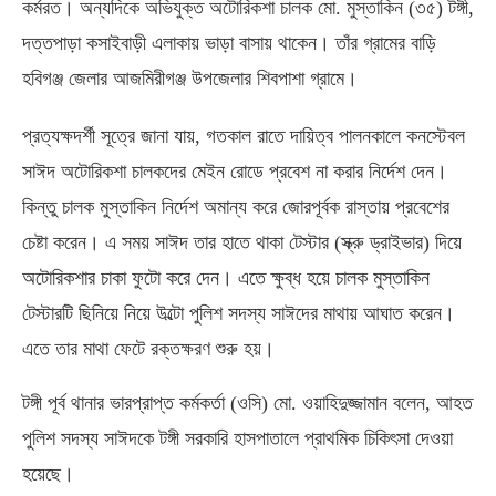
কর্মরত। অন্যদিকে অভিযুক্ত অটোরিকশা চালক মো
.
মুস্তাকিন
(
৩৫
)
টঙ্গী
,
দত্তপাড়া কসাইবাড়ী এলাকায় ভাড়া বাসায় থাকেন। তাঁর গ্রামের বাড়ি
হবিগঞ্জ জেলার আজমিরীগঞ্জ উপজেলার শিবপাশা গ্রামে।
প্রত্যক্ষদর্শী সূত্রে জানা যায়
,
গতকাল রাতে দায়িত্ব পালনকালে কনস্টেবল
সাঈদ অটোরিকশা চালকদের মেইন রোডে প্রবেশ না করার নির্দেশ দেন।
কিন্তু চালক মুস্তাকিন নির্দেশ অমান্য করে জোরপূর্বক রাস্তায় প্রবেশের
চেষ্টা করেন। এ সময় সাঈদ তার হাতে থাকা টেস্টার
(
স্ক্রু ড্রাইভার
)
দিয়ে
অটোরিকশার চাকা ফুটো করে দেন। এতে ক্ষুব্ধ হয়ে চালক মুস্তাকিন
টেস্টারটি ছিনিয়ে নিয়ে উল্টো পুলিশ সদস্য সাঈদের মাথায় আঘাত করেন।
এতে তার মাথা ফেটে রক্তক্ষরণ শুরু হয়।
টঙ্গী পূর্ব থানার ভারপ্রাপ্ত কর্মকর্তা
(
ওসি
)
মো
.
ওয়াহিদুজ্জামান বলেন
,
আহত
পুলিশ সদস্য সাঈদকে টঙ্গী সরকারি হাসপাতালে প্রাথমিক চিকিৎসা দেওয়া
হয়েছে।