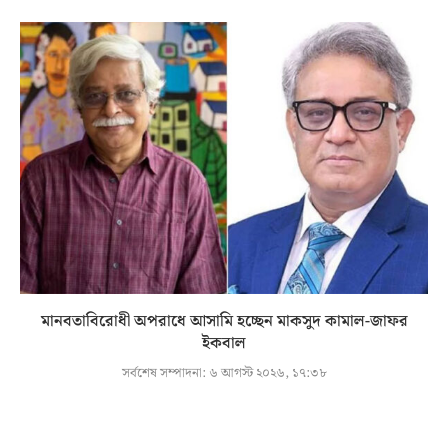
মানবতাবিরোধী অপরাধে আসামি হচ্ছেন মাকসুদ কামাল-জাফর
ইকবাল
সর্বশেষ সম্পাদনা:
৬ আগস্ট ২০২৬, ১৭:৩৮