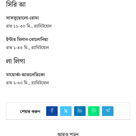
সিরি আ
সাসসুয়োলো-রোমা
রাত ১১-৩০ মি., র‌্যাবিটহোল
ইন্টার মিলান-বোলোনিয়া
রাত ১-৪৫ মি., র‌্যাবিটহোল
লা লিগা
মায়োর্কা-আতলেতিকো
রাত ২-৩০ মি., র‌্যাবিটহোল
শেয়ার করুন
আরও পড়ুন