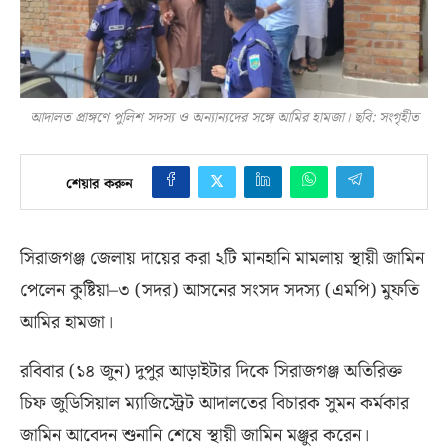
আদালত প্রাঙ্গণে পুলিশ সদস্য ও অন্যান্যদের সঙ্গে আমির হামজা। ছবি: সংগৃহীত
শেয়ার করুন
সিরাজগঞ্জ জেলায় দায়ের করা ২টি মানহানি মামলায় স্থায়ী জামিন
পেলেন কুষ্টিয়া
–
৩
(
সদর
)
আসনের সংসদ সদস্য
(
এমপি
)
মুফতি
আমির হামজা।
রবিবার
(
১৪ জুন
)
দুপুর আড়াইটার দিকে সিরাজগঞ্জ অতিরিক্ত
চিফ জুডিসিয়াল ম্যাজিস্ট্রেট আদালতের বিচারক সুমন কর্মকার
জামিন আবেদন শুনানি শেষে স্থায়ী জামিন মঞ্জুর করেন।